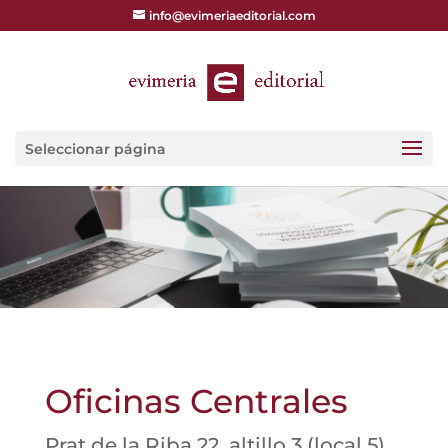
info@evimeriaeditorial.com
Seleccionar página
Oficinas Centrales
Prat de la Riba 22, altillo 3 (local 5)