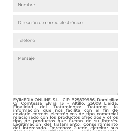
EVIMERIA ONLINE, S.L. , CIF: B25839986, Domicilio:
C/ Comtessa Elvira 13 - Altillo, 25008 Lleida.
Finalidad del Tratamiento: Tratamos la
información que nos facilita con el fin de
enviarle correos electrónicos de tipo comercial
relacionado con los productos ofrecidos y otros
tipo de productos que fueran de su interés.
Legitimación del tratamiento: Consentimiento
del interesado. Derechos: Puede ejercitar sus