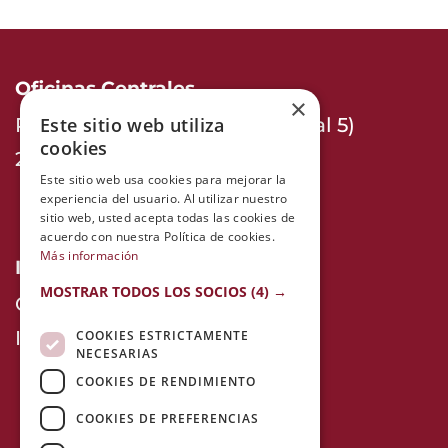
Oficinas Centrales
×
Este sitio web utiliza
Prat de la Riba 22, altillo 3 (local 5)
cookies
25004, Lleida. España
Este sitio web usa cookies para mejorar la
experiencia del usuario. Al utilizar nuestro
sitio web, usted acepta todas las cookies de
acuerdo con nuestra Política de cookies.
Más información
Información
MOSTRAR TODOS LOS SOCIOS
(4) →
Contacta con nosotros
Información Legal
COOKIES ESTRICTAMENTE
NECESARIAS
COOKIES DE RENDIMIENTO
COOKIES DE PREFERENCIAS